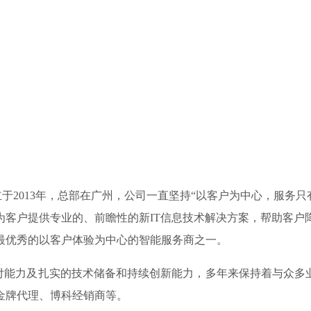
于2013年，总部在广州，公司一直坚持“以客户为中心，服务
为客户提供专业的、前瞻性的新IT信息技术解决方案，帮助客户
最优秀的以客户体验为中心的智能服务商之一。
力及扎实的技术储备和持续创新能力，多年来保持着与众多业界
金牌代理、博科经销商等。