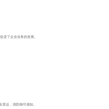
促进了企业业务的发展。
安全雷达，强防御可感知。