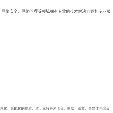
信、网络安全、网络管理等领域拥有专业的技术解决方案和专业服
息化、智能化的物质介质，支持将来语音、数据、图文、多媒体等综合