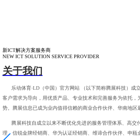
新ICT解决方案服务商
NEW ICT SOLUTION SERVICE PROVIDER
关于我们
乐动体育·LD（中国）官方网站 （以下简称腾展科技）成立
客户需求为导向，用优质产品、专业技术和完善服务为依托，
势。腾展信息已成为业内值得信赖的商业合作伙伴、华南地区
腾展科技自成立以来不断优化先进的服务管理体系、高交付能
理、信锐金牌经销商、华为认证经销商、维谛合作伙伴、申瓯